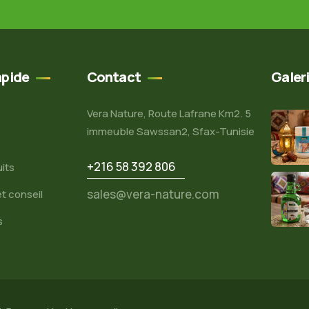
apide
Contact
Galer
Vera Nature, Route Lafrane Km2. 5
immeuble Sawssan2, Sfax-Tunisie
+216 58 392 806
its
sales@vera-nature.com
t conseil
s